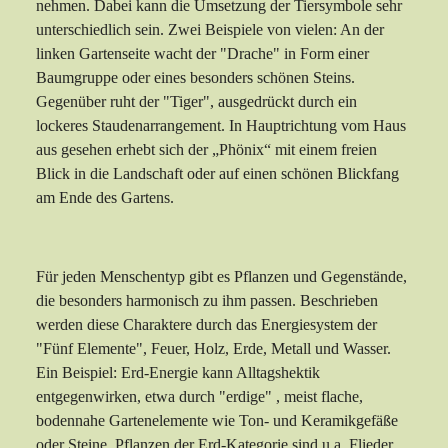
nehmen. Dabei kann die Umsetzung der Tiersymbole sehr
unterschiedlich sein. Zwei Beispiele von vielen: An der
linken Gartenseite wacht der "Drache" in Form einer
Baumgruppe oder eines besonders schönen Steins.
Gegenüber ruht der "Tiger", ausgedrückt durch ein
lockeres Staudenarrangement. In Hauptrichtung vom Haus
aus gesehen erhebt sich der „Phönix“ mit einem freien
Blick in die Landschaft oder auf einen schönen Blickfang
am Ende des Gartens.
Für jeden Menschentyp gibt es Pflanzen und Gegenstände,
die besonders harmonisch zu ihm passen. Beschrieben
werden diese Charaktere durch das Energiesystem der
"Fünf Elemente", Feuer, Holz, Erde, Metall und Wasser.
Ein Beispiel: Erd-Energie kann Alltagshektik
entgegenwirken, etwa durch "erdige" , meist flache,
bodennahe Gartenelemente wie Ton- und Keramikgefäße
oder Steine. Pflanzen der Erd-Kategorie sind u.a. Flieder,