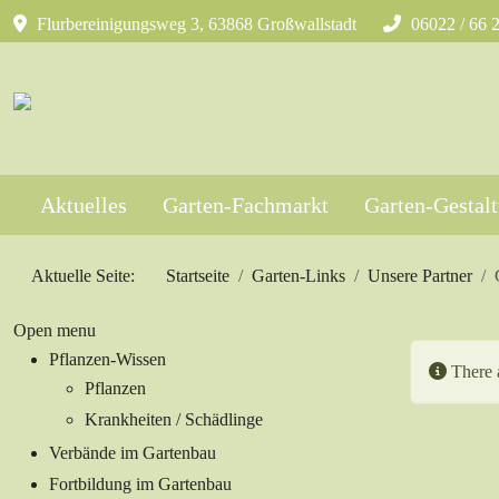
Flurbereinigungsweg 3, 63868 Großwallstadt
06022 / 66 
Aktuelles
Garten-Fachmarkt
Garten-Gestal
Aktuelle Seite:
Startseite
Garten-Links
Unsere Partner
Open menu
Pflanzen-Wissen
Informa
There a
Pflanzen
Krankheiten / Schädlinge
Verbände im Gartenbau
Fortbildung im Gartenbau