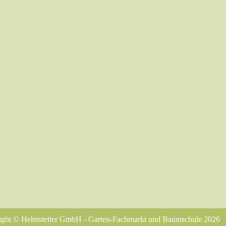
ight © Helmstetter GmbH - Garten-Fachmarkt und Baumschule 2026