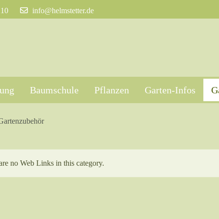
210
info@helmstetter.de
tung
Baumschule
Pflanzen
Garten-Infos
G
Gartenzubehör
tion
re no Web Links in this category.