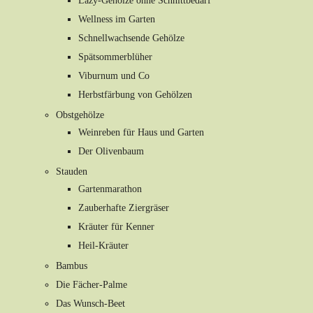
Lazy-Gehölze ohne Schnittbedarf
Wellness im Garten
Schnellwachsende Gehölze
Spätsommerblüher
Viburnum und Co
Herbstfärbung von Gehölzen
Obstgehölze
Weinreben für Haus und Garten
Der Olivenbaum
Stauden
Gartenmarathon
Zauberhafte Ziergräser
Kräuter für Kenner
Heil-Kräuter
Bambus
Die Fächer-Palme
Das Wunsch-Beet