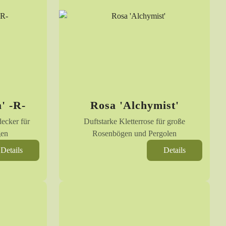
' -R-
Rosa 'Alchymist'
decker für
Duftstarke Kletterrose für große
gen
Rosenbögen und Pergolen
Details
Details