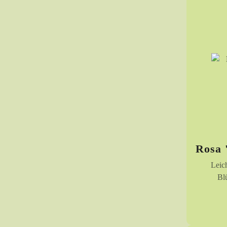
Rosa 
Leich
Bl