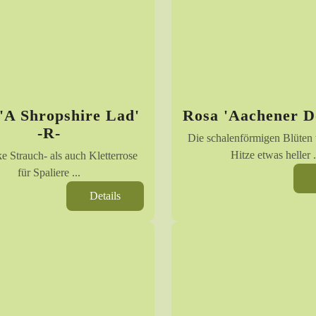
'A Shropshire Lad'
Rosa 'Aachener D
-R-
Die schalenförmigen Blüten
Hitze etwas heller .
ke Strauch- als auch Kletterrose
für Spaliere ...
Details