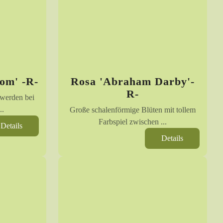
om' -R-
Rosa 'Abraham Darby'-
R-
 werden bei
..
Große schalenförmige Blüten mit tollem
Farbspiel zwischen ...
Details
Details