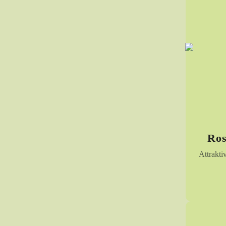
Ros
Attrakti