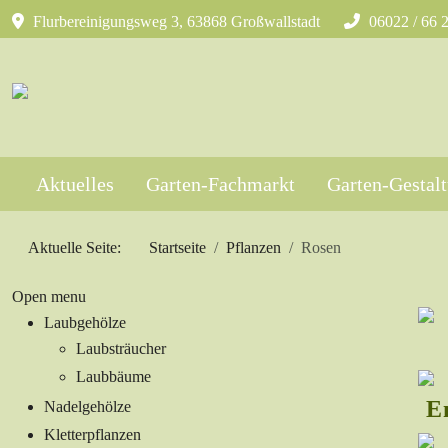
Flurbereinigungsweg 3, 63868 Großwallstadt
06022 / 66 
Aktuelles
Garten-Fachmarkt
Garten-Gestal
Aktuelle Seite:
Startseite
Pflanzen
Rosen
Open menu
Laubgehölze
Laubsträucher
Laubbäume
E
Nadelgehölze
Kletterpflanzen