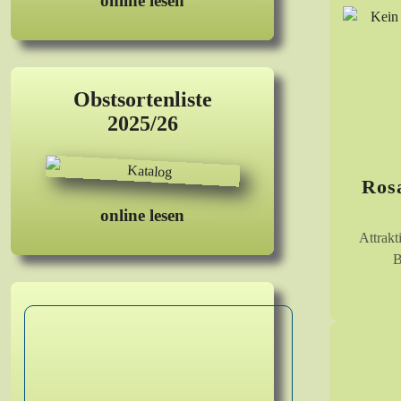
online lesen
Obstsortenliste
2025/26
Ros
online lesen
Attrakt
B