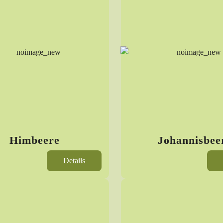
Himbeere
Johannisbee
Details