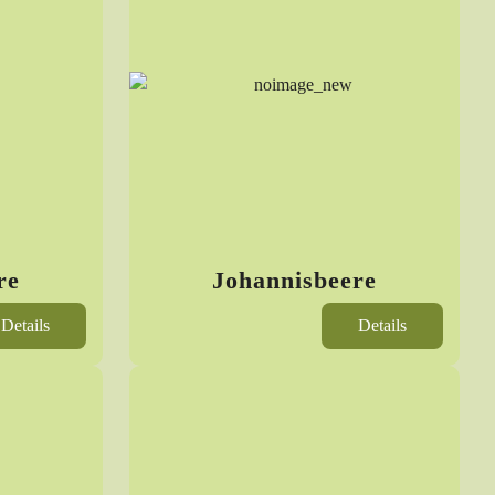
re
Johannisbeere
Details
Details