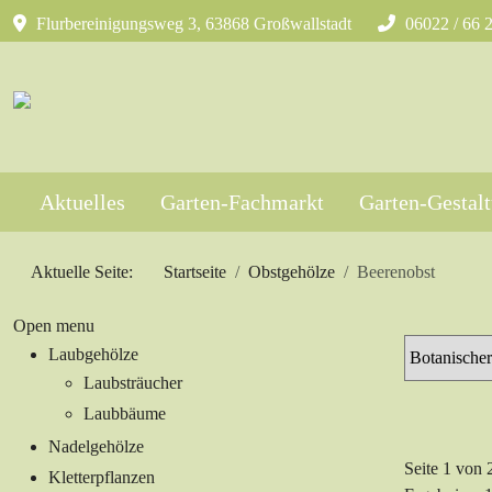
Flurbereinigungsweg 3, 63868 Großwallstadt
06022 / 66 
Aktuelles
Garten-Fachmarkt
Garten-Gestal
Aktuelle Seite:
Startseite
Obstgehölze
Beerenobst
Open menu
Laubgehölze
Laubsträucher
Laubbäume
Nadelgehölze
Seite 1 von 
Kletterpflanzen