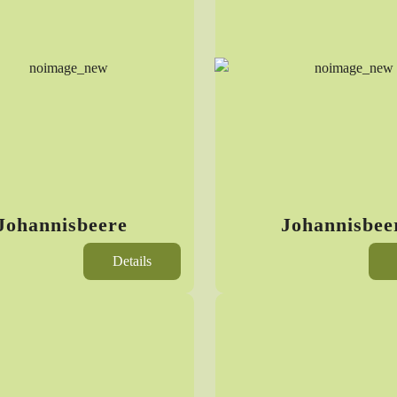
Johannisbeere
Johannisbee
Details