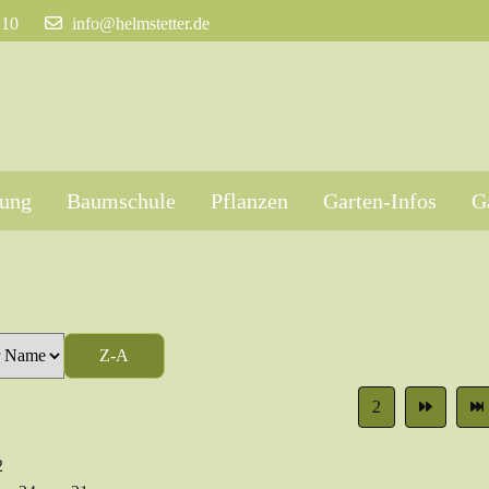
210
info@helmstetter.de
tung
Baumschule
Pflanzen
Garten-Infos
G
Z-A
2
2