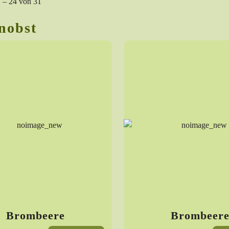
1 – 24 von 31
nobst
Brombeere
Brombeer