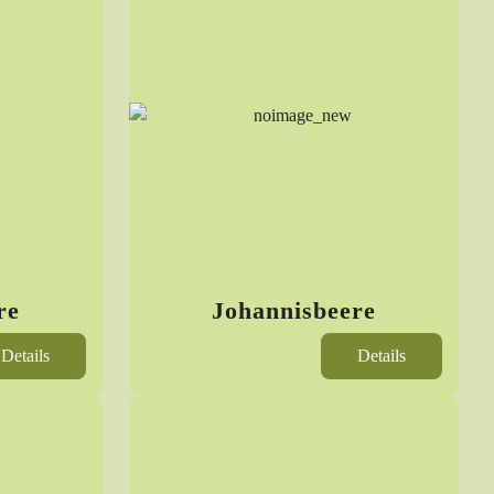
re
Johannisbeere
Details
Details