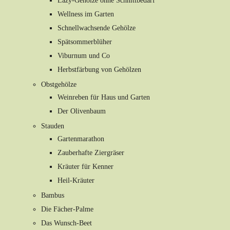
Lazy-Gehölze ohne Schnittbedarf
Wellness im Garten
Schnellwachsende Gehölze
Spätsommerblüher
Viburnum und Co
Herbstfärbung von Gehölzen
Obstgehölze
Weinreben für Haus und Garten
Der Olivenbaum
Stauden
Gartenmarathon
Zauberhafte Ziergräser
Kräuter für Kenner
Heil-Kräuter
Bambus
Die Fächer-Palme
Das Wunsch-Beet