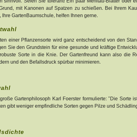
ln sinnvoll. Seien Sie tolerant! Ein paar Mehltau-Blätter oder 
Grund, mit Kanonen auf Spatzen zu schießen. Bei Ihrem Kauf
, Ihre GartenBaumschule, helfen Ihnen gerne.
twahl
ten einer Pflanzensorte wird ganz entscheidend von den Sta
en Sie den Grundstein für eine gesunde und kräftige Entwicklun
robuste Sorte in die Knie. Der Gartenfreund kann also die Ro
rdern und den Befallsdruck spürbar minimieren.
ahl
große Gartenphilosoph Karl Foerster formulierte: "Die Sorte is
ten gibt weniger empfindliche Sorten gegen Pilze und Schädlin
sdichte