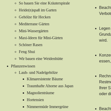
So bauen Sie eine Kräuterspirale
Beacht
Heide(n)spaß im Garten
Verbot
Gehölze für Hecken
Mediterrane Gärten
Legen 
Mini-Wassergärten
Grunda
Maxi-Ideen für Mini-Gärten
wird.
Schöner Rasen
Feng Shui
Konzen
Wir bauen eine Weidenhütte
essen,
Pflanzenwissen
Laub- und Nadelgehölze
Rechne
Klimaresistente Bäume
Restme
Traumhafte Ahorne aus Japan
Ihrer 
Magnolienträume
oder d
Hortensien
Nimmermüde Immergrüne
Beacht