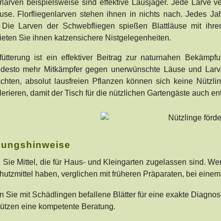
rlarven beispielsweise sind effektive Lausjäger. Jede Larve ve
äuse. Florfliegenlarven stehen ihnen in nichts nach. Jedes Ja
. Die Larven der Schwebfliegen spießen Blattläuse mit ihr
ieten Sie ihnen katzensichere Nistgelegenheiten.
fütterung ist ein effektiver Beitrag zur naturnahen Bekäm
 desto mehr Mitkämpfer gegen unerwünschte Läuse und Larv
chten, absolut lausfreien Pflanzen können sich keine Nützlin
olerieren, damit der Tisch für die nützlichen Gartengäste auch e
ungshinweise
Sie Mittel, die für Haus- und Kleingarten zugelassen sind. We
hutzmittel haben, verglichen mit früheren Präparaten, bei eine
n Sie mit Schädlingen befallene Blätter für eine exakte Diagn
tützen eine kompetente Beratung.