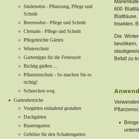
Marienkäfe
Säulenobst - Pflanzung, Pflege und
600 Blattl
Schnitt
Blattläuse
Beerenobst - Pflege und Schnitt
Insekten. B
Clematis - Pflege und Schnitt
Die Winter
Pflegeleichte Gärten
bevölkern,
Winterschutz
staubgewis
Gartentipps für die Ferienzeit
Befall zu t
Richtig gießen ...
Pflanzenschutz - So machen Sie es
richtig!
Anwend
Schnecken weg
Gartenbereiche
Verwenden 
Vorgärten einladend gestalten
Pflanzensc
Dachgärten
Bringe
Bauerngarten
unters
Gehölze für den Schattengarten