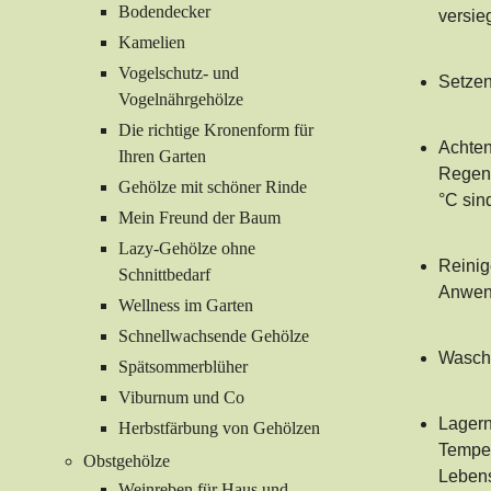
Bodendecker
versie
Kamelien
Vogelschutz- und
Setzen
Vogelnährgehölze
Die richtige Kronenform für
Achten
Ihren Garten
Regen 
Gehölze mit schöner Rinde
°C sin
Mein Freund der Baum
Lazy-Gehölze ohne
Reinig
Schnittbedarf
Anwend
Wellness im Garten
Schnellwachsende Gehölze
Wasche
Spätsommerblüher
Viburnum und Co
Lagern
Herbstfärbung von Gehölzen
Temper
Obstgehölze
Lebens
Weinreben für Haus und