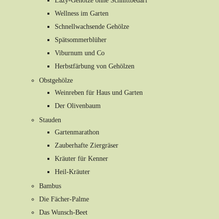
Lazy-Gehölze ohne Schnittbedarf
Wellness im Garten
Schnellwachsende Gehölze
Spätsommerblüher
Viburnum und Co
Herbstfärbung von Gehölzen
Obstgehölze
Weinreben für Haus und Garten
Der Olivenbaum
Stauden
Gartenmarathon
Zauberhafte Ziergräser
Kräuter für Kenner
Heil-Kräuter
Bambus
Die Fächer-Palme
Das Wunsch-Beet