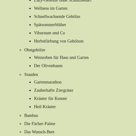
Lazy-Gehölze ohne Schnittbedarf
Wellness im Garten
Schnellwachsende Gehölze
Spätsommerblüher
Viburnum und Co
Herbstfärbung von Gehölzen
Obstgehölze
Weinreben für Haus und Garten
Der Olivenbaum
Stauden
Gartenmarathon
Zauberhafte Ziergräser
Kräuter für Kenner
Heil-Kräuter
Bambus
Die Fächer-Palme
Das Wunsch-Beet