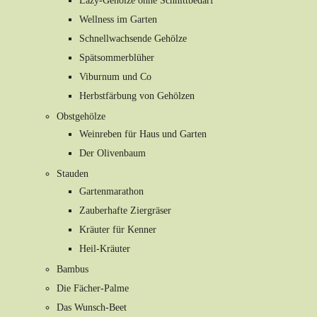
Lazy-Gehölze ohne Schnittbedarf
Wellness im Garten
Schnellwachsende Gehölze
Spätsommerblüher
Viburnum und Co
Herbstfärbung von Gehölzen
Obstgehölze
Weinreben für Haus und Garten
Der Olivenbaum
Stauden
Gartenmarathon
Zauberhafte Ziergräser
Kräuter für Kenner
Heil-Kräuter
Bambus
Die Fächer-Palme
Das Wunsch-Beet